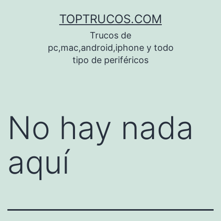
Saltar
TOPTRUCOS.COM
al
Trucos de
contenido
pc,mac,android,iphone y todo
tipo de periféricos
No hay nada
aquí