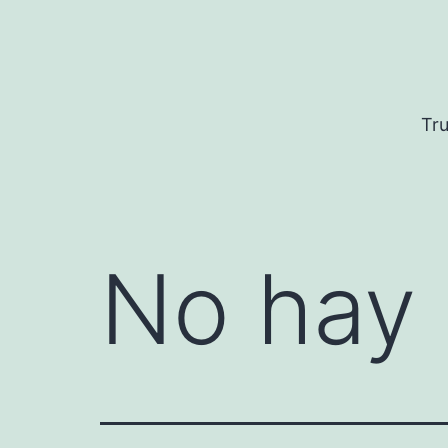
Saltar
al
contenido
Tru
No hay 