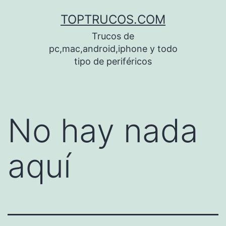
Saltar
TOPTRUCOS.COM
al
Trucos de
contenido
pc,mac,android,iphone y todo
tipo de periféricos
No hay nada
aquí