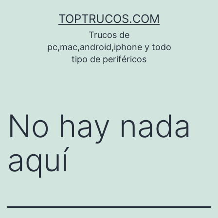
Saltar
TOPTRUCOS.COM
al
Trucos de
contenido
pc,mac,android,iphone y todo
tipo de periféricos
No hay nada
aquí