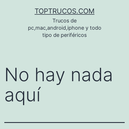
Saltar
TOPTRUCOS.COM
al
Trucos de
contenido
pc,mac,android,iphone y todo
tipo de periféricos
No hay nada
aquí