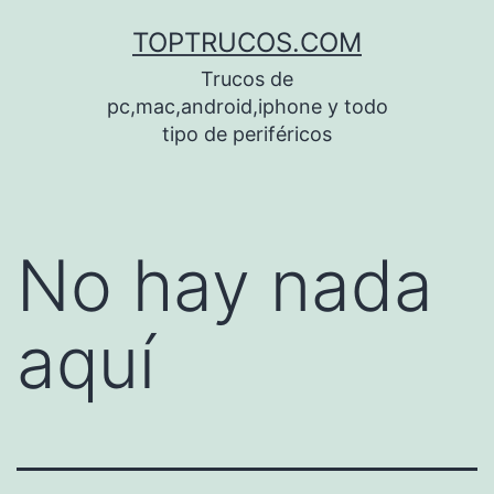
Saltar
TOPTRUCOS.COM
al
Trucos de
contenido
pc,mac,android,iphone y todo
tipo de periféricos
No hay nada
aquí