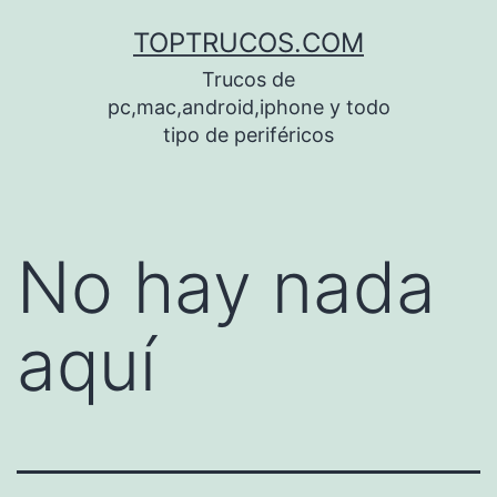
Saltar
TOPTRUCOS.COM
al
Trucos de
contenido
pc,mac,android,iphone y todo
tipo de periféricos
No hay nada
aquí