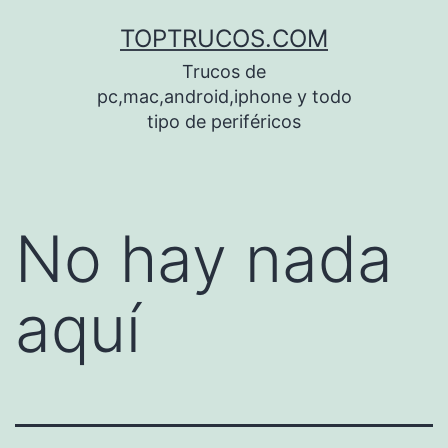
Saltar
TOPTRUCOS.COM
al
Trucos de
contenido
pc,mac,android,iphone y todo
tipo de periféricos
No hay nada
aquí