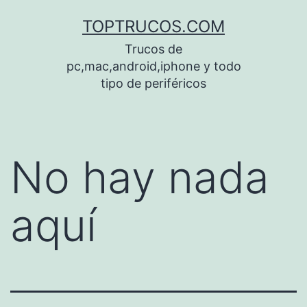
Saltar
TOPTRUCOS.COM
al
Trucos de
contenido
pc,mac,android,iphone y todo
tipo de periféricos
No hay nada
aquí