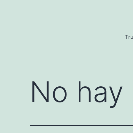
Saltar
al
contenido
Tru
No hay 