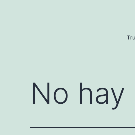
Saltar
al
contenido
Tru
No hay 