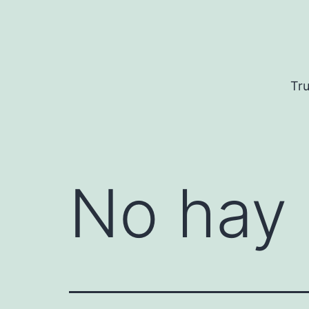
Saltar
al
contenido
Tru
No hay 