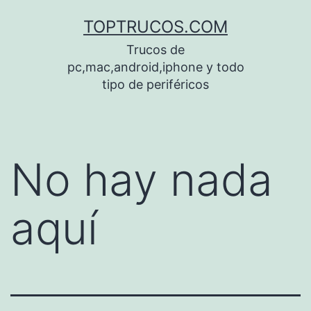
Saltar
TOPTRUCOS.COM
al
Trucos de
contenido
pc,mac,android,iphone y todo
tipo de periféricos
No hay nada
aquí