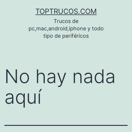
Saltar
TOPTRUCOS.COM
al
Trucos de
contenido
pc,mac,android,iphone y todo
tipo de periféricos
No hay nada
aquí