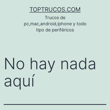
Saltar
TOPTRUCOS.COM
al
Trucos de
contenido
pc,mac,android,iphone y todo
tipo de periféricos
No hay nada
aquí