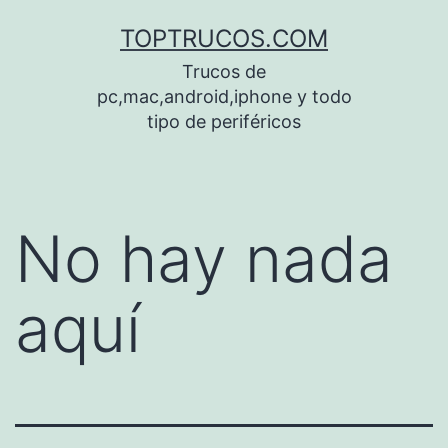
Saltar
TOPTRUCOS.COM
al
Trucos de
contenido
pc,mac,android,iphone y todo
tipo de periféricos
No hay nada
aquí