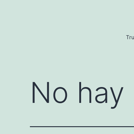
Saltar
al
contenido
Tru
No hay 