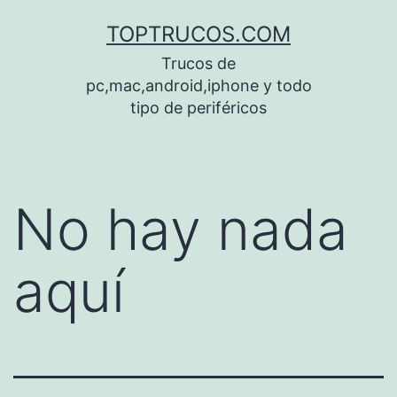
Saltar
TOPTRUCOS.COM
al
Trucos de
contenido
pc,mac,android,iphone y todo
tipo de periféricos
No hay nada
aquí