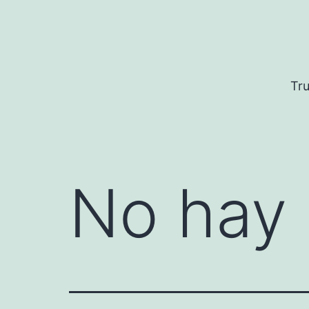
Saltar
al
contenido
Tru
No hay 