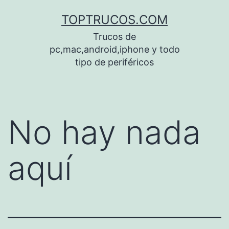
Saltar
TOPTRUCOS.COM
al
Trucos de
contenido
pc,mac,android,iphone y todo
tipo de periféricos
No hay nada
aquí