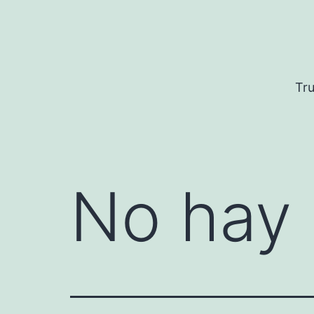
Saltar
al
contenido
Tru
No hay 