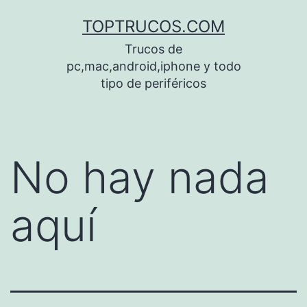
Saltar
TOPTRUCOS.COM
al
Trucos de
contenido
pc,mac,android,iphone y todo
tipo de periféricos
No hay nada
aquí