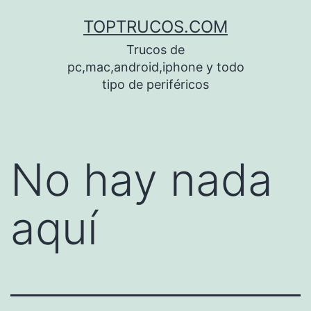
Saltar
TOPTRUCOS.COM
al
Trucos de
contenido
pc,mac,android,iphone y todo
tipo de periféricos
No hay nada
aquí