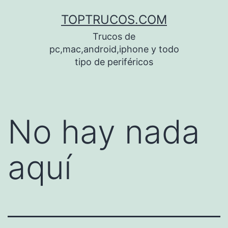
Saltar
TOPTRUCOS.COM
al
Trucos de
contenido
pc,mac,android,iphone y todo
tipo de periféricos
No hay nada
aquí