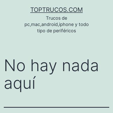
Saltar
TOPTRUCOS.COM
al
Trucos de
contenido
pc,mac,android,iphone y todo
tipo de periféricos
No hay nada
aquí