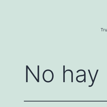
Saltar
al
contenido
Tru
No hay 