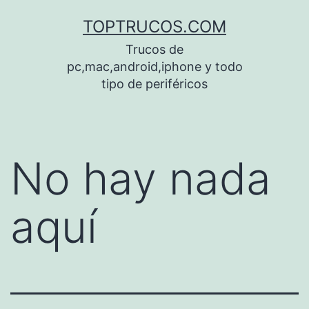
Saltar
TOPTRUCOS.COM
al
Trucos de
contenido
pc,mac,android,iphone y todo
tipo de periféricos
No hay nada
aquí