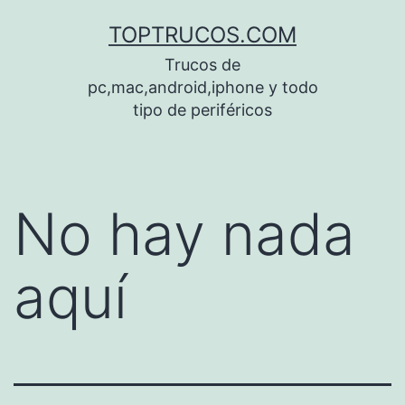
Saltar
TOPTRUCOS.COM
al
Trucos de
contenido
pc,mac,android,iphone y todo
tipo de periféricos
No hay nada
aquí