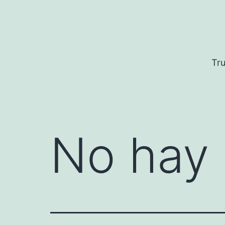
Saltar
al
contenido
Tru
No hay 