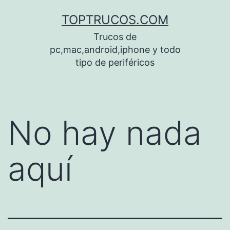
Saltar
TOPTRUCOS.COM
al
Trucos de
contenido
pc,mac,android,iphone y todo
tipo de periféricos
No hay nada
aquí