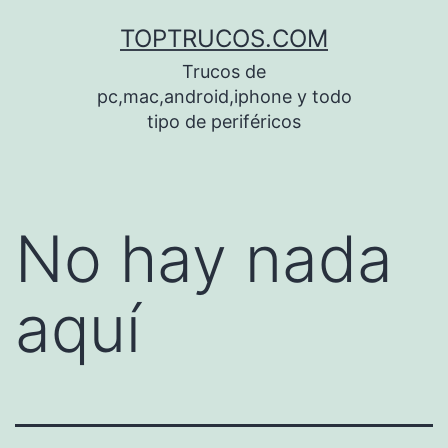
Saltar
TOPTRUCOS.COM
al
Trucos de
contenido
pc,mac,android,iphone y todo
tipo de periféricos
No hay nada
aquí