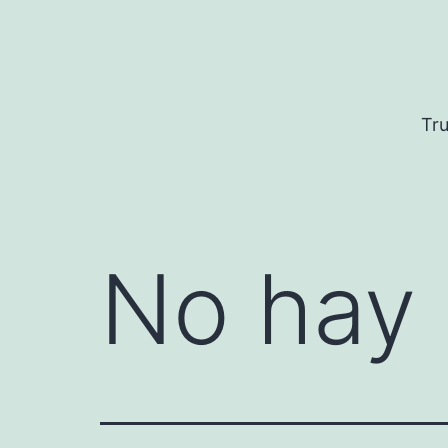
Saltar
al
contenido
Tru
No hay 