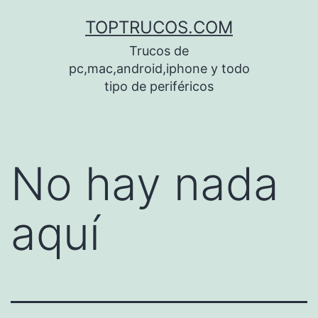
Saltar
TOPTRUCOS.COM
al
Trucos de
contenido
pc,mac,android,iphone y todo
tipo de periféricos
No hay nada
aquí