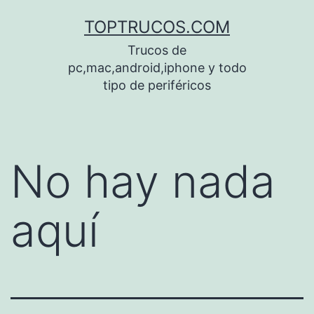
Saltar
TOPTRUCOS.COM
al
Trucos de
contenido
pc,mac,android,iphone y todo
tipo de periféricos
No hay nada
aquí