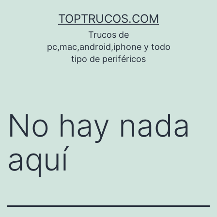
Saltar
TOPTRUCOS.COM
al
Trucos de
contenido
pc,mac,android,iphone y todo
tipo de periféricos
No hay nada
aquí