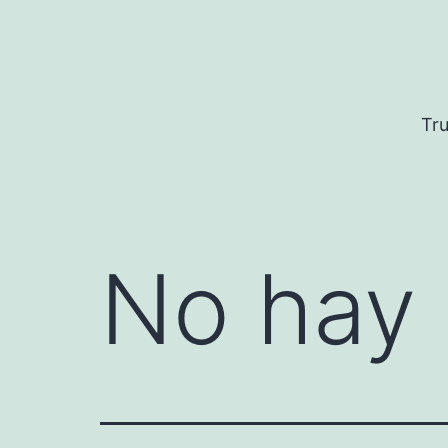
Saltar
al
contenido
Tru
No hay 