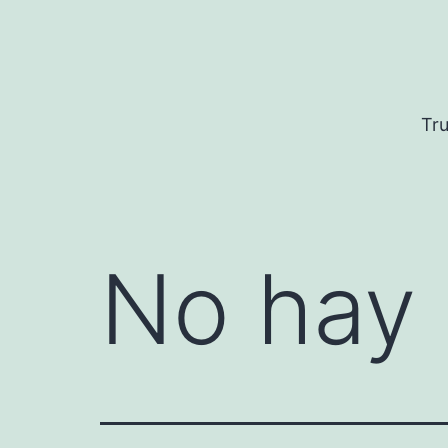
Saltar
al
contenido
Tru
No hay 