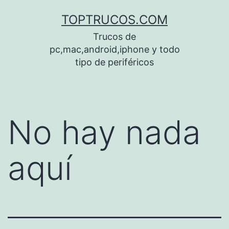
Saltar
TOPTRUCOS.COM
al
Trucos de
contenido
pc,mac,android,iphone y todo
tipo de periféricos
No hay nada
aquí