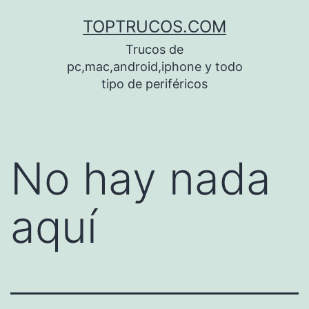
Saltar
TOPTRUCOS.COM
al
Trucos de
contenido
pc,mac,android,iphone y todo
tipo de periféricos
No hay nada
aquí