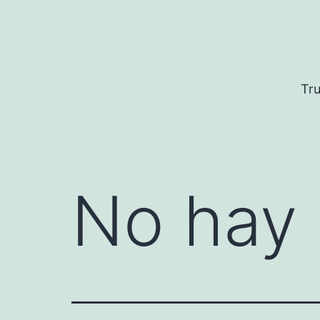
Saltar
al
contenido
Tru
No hay 