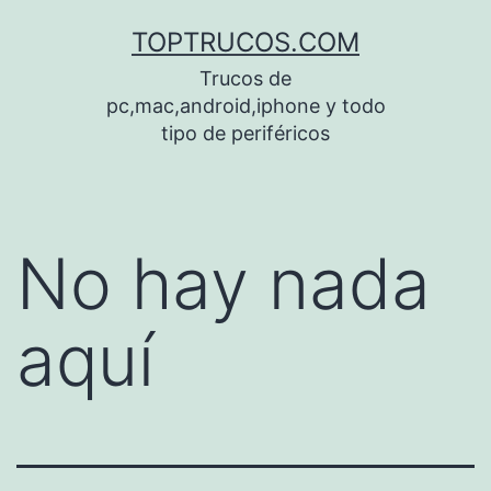
Saltar
TOPTRUCOS.COM
al
Trucos de
contenido
pc,mac,android,iphone y todo
tipo de periféricos
No hay nada
aquí