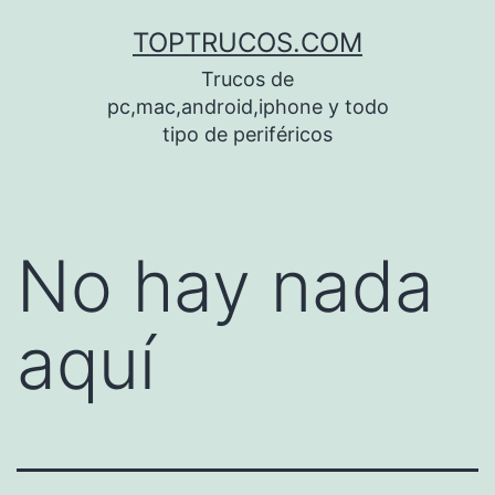
Saltar
TOPTRUCOS.COM
al
Trucos de
contenido
pc,mac,android,iphone y todo
tipo de periféricos
No hay nada
aquí