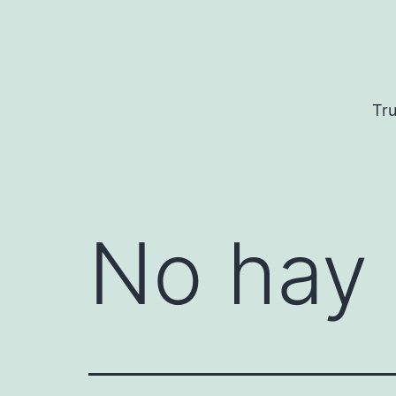
Saltar
al
contenido
Tru
No hay 