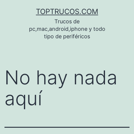
Saltar
TOPTRUCOS.COM
al
Trucos de
contenido
pc,mac,android,iphone y todo
tipo de periféricos
No hay nada
aquí