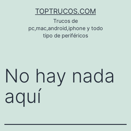
Saltar
TOPTRUCOS.COM
al
Trucos de
contenido
pc,mac,android,iphone y todo
tipo de periféricos
No hay nada
aquí