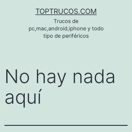
Saltar
TOPTRUCOS.COM
al
Trucos de
contenido
pc,mac,android,iphone y todo
tipo de periféricos
No hay nada
aquí