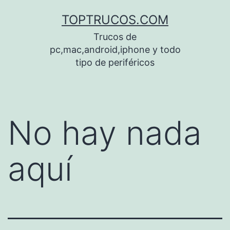
Saltar
TOPTRUCOS.COM
al
Trucos de
contenido
pc,mac,android,iphone y todo
tipo de periféricos
No hay nada
aquí