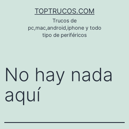
Saltar
TOPTRUCOS.COM
al
Trucos de
contenido
pc,mac,android,iphone y todo
tipo de periféricos
No hay nada
aquí