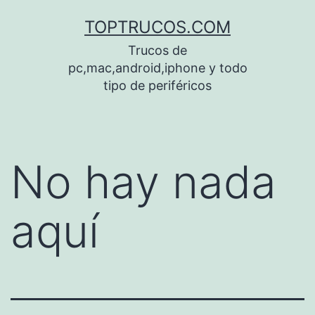
Saltar
TOPTRUCOS.COM
al
Trucos de
contenido
pc,mac,android,iphone y todo
tipo de periféricos
No hay nada
aquí