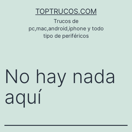
Saltar
TOPTRUCOS.COM
al
Trucos de
contenido
pc,mac,android,iphone y todo
tipo de periféricos
No hay nada
aquí